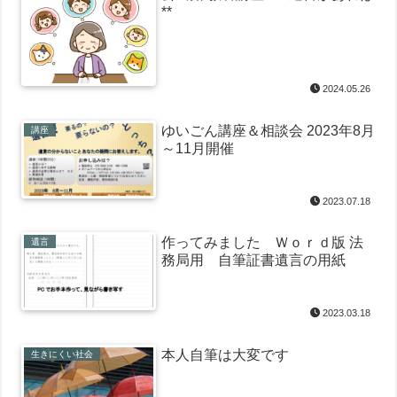
**
2024.05.26
ゆいごん講座＆相談会 2023年8月
講座
～11月開催
2023.07.18
作ってみました Ｗｏｒｄ版 法
遺言
務局用 自筆証書遺言の用紙
2023.03.18
本人自筆は大変です
生きにくい社会