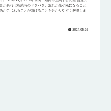
月13日 13時30分～15時 場所：姫路市立網干公民館 普通の
言があれば相続時のドタバタ、混乱が最小限になること、
係がこじれることが防げることを分かりやすく解説しま
2024.05.26