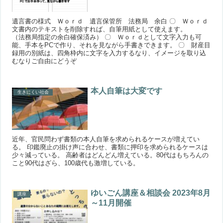
遺言書の様式 Ｗｏｒｄ 遺言保管所 法務局 余白 〇 Ｗｏｒｄ
文書内のテキストを削除すれば、自筆用紙として使えます。
（法務局指定の余白確保済み） 〇 Ｗｏｒｄとして文字入力も可
能、手本をPCで作り、それを見ながら手書きできます。 〇 財産目
録用の別紙は、四角枠内に文字を入力するなり、イメージを取り込
むなりご自由にどうぞ
本人自筆は大変です
生きにくい社会
近年、官民問わず書類の本人自筆を求められるケースが増えてい
る。 印鑑廃止の掛け声に合わせ、書類に押印を求められるケースは
少々減っている。 高齢者はどんどん増えている。80代はもちろんの
こと90代はざら、100歳代も激増している。
ゆいごん講座＆相談会 2023年8月
講座
～11月開催