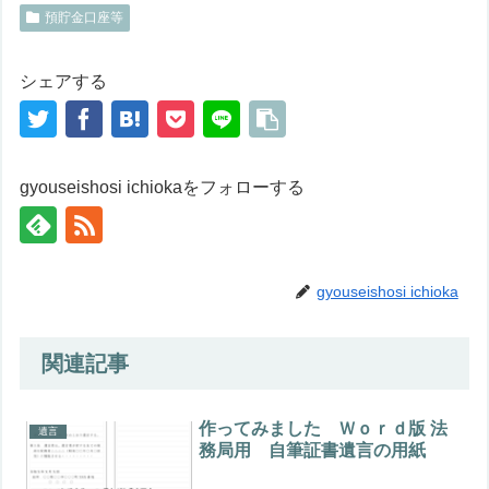
預貯金口座等
シェアする
gyouseishosi ichiokaをフォローする
gyouseishosi ichioka
関連記事
作ってみました Ｗｏｒｄ版 法
遺言
務局用 自筆証書遺言の用紙