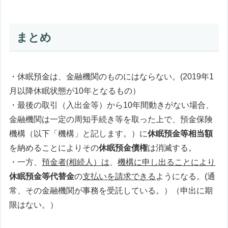
まとめ
・休眠預金は、金融機関のものにはならない。(2019年1
月以降休眠状態が10年となるもの）
・最後の取引（入出金等）から10年間動きがない場合、
金融機関は一定の周知手続き等を取った上で、預金保険
機構（以下「機構」と記します。）に
休眠預金等相当額
を納めることによりその
休眠預金債権
は消滅する。
・一方、
預金者(相続人）は
、
機構に申し出ることにより
休眠預金等代替金
の
支払いを請求できる
ようになる。(通
常、その金融機関が事務を受託している。）（申出に期
限はない。）