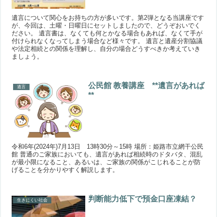
遺言について関心をお持ちの方が多いです。第2弾となる当講座です
が、今回は、土曜・日曜日にセットしましたので、どうぞおいでく
ださい。 遺言書は、なくても何とかなる場合もあれば、なくて手が
付けられなくなってしまう場合など様々です。 遺言と遺産分割協議
や法定相続との関係を理解し、自分の場合どうすべきか考えていき
ましょう。
公民館 教養講座 **遺言があれば
遺言
**
令和6年(2024年)7月13日 13時30分～15時 場所：姫路市立網干公民
館 普通のご家族においても、遺言があれば相続時のドタバタ、混乱
が最小限になること、あるいは、ご家族の関係がこじれることが防
げることを分かりやすく解説します。
判断能力低下で預金口座凍結？
生きにくい社会